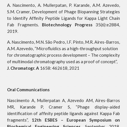
A. Nascimento, A. Mullerpatan, P. Karande, A.M. Azevedo,
S.M. Cramer, Development of Phage Biopanning Strategies
to Identify Affinity Peptide Ligands for Kappa Light Chain
Fab Fragments.
Biotechnology Progress
35(6):e2884,
2019.
A. Nascimento, M.N. São Pedro, I.F. Pinto, M.R. Aires-Barros,
A.M. Azevedo, “Microfluidics as a high-throughput solution
for chromatographic process development – The complexity
of multimodal chromatography used as a proof of concept”,
J. Chromatogr. A
1658: 462618, 2021
Oral Communications
Nascimento A, Mullerpatan A, Azevedo AM, Aires-Barros
MR, Karande P, Cramer S, “Phage display-aided
identification of affinity peptide ligands against Kappa Fab
fragments”,
12th ESBES – European Symposium on
Biochemical Engineering Sciences
, September 2018,