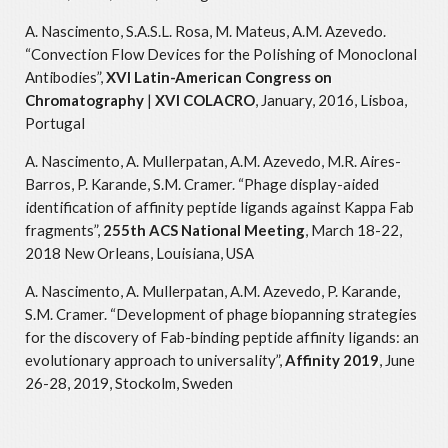
A. Nascimento, S.A.S.L. Rosa, M. Mateus, A.M. Azevedo.
“Convection Flow Devices for the Polishing of Monoclonal
Antibodies”,
XVI Latin-American Congress on
Chromatography
|
XVI COLACRO
, January, 2016, Lisboa,
Portugal
A. Nascimento, A. Mullerpatan, A.M. Azevedo, M.R. Aires-
Barros, P. Karande, S.M. Cramer. “Phage display-aided
identification of affinity peptide ligands against Kappa Fab
fragments”,
255th ACS National Meeting
, March 18-22,
2018 New Orleans, Louisiana, USA
A. Nascimento, A. Mullerpatan, A.M. Azevedo, P. Karande,
S.M. Cramer. “Development of phage biopanning strategies
for the discovery of Fab-binding peptide affinity ligands: an
evolutionary approach to universality”,
Affinity 2019
, June
26-28, 2019, Stockolm, Sweden