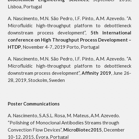
Lisboa, Portugal
A. Nascimento, M.N. São Pedro, I.F. Pinto, A.M. Azevedo. “A
Microfluidic high-throughput platform to debottleneck
downstream process development”,
5th International
conference on High Throughput Process Development –
HTDP
, November 4-7, 2019 Porto, Portugal
A. Nascimento, M.N. São Pedro, I.F. Pinto, A.M. Azevedo. “A
Microfluidic high-throughput platform to debottleneck
downstream process development”,
Affinity 2019
, June 26-
28, 2019, Stockolm, Sweden
Poster Communications
A. Nascimento, S.A.S.L. Rosa, M. Mateus, A.M. Azevedo.
“Polishing of Monoclonal Antibodies Streams through
Convection Flow Devices”,
MicroBiotec2015
, December
10-12, 2015, Évora, Portugal